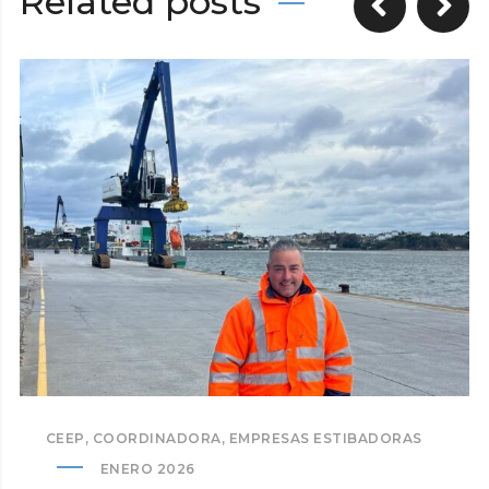
Related posts
CEEP
,
COORDINADORA
,
EMPRESAS ESTIBADORAS
ENERO 2026