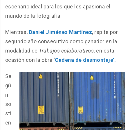
escenario ideal para los que les apasiona el
mundo de la fotografía.
Mientras,
Daniel Jiménez Martínez
, repite por
segundo año consecutivo como ganador en la
modalidad de
Trabajos colaborativos
, en esta
ocasión con la obra ‘
Cadena de desmontaje’.
Se
gú
n
so
sti
en