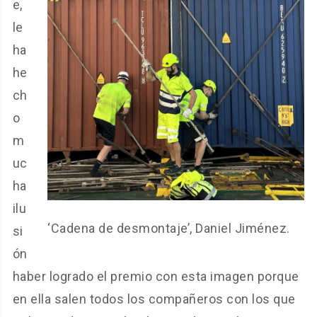
e,
le
ha
he
ch
o
m
uc
ha
ilu
‘Cadena de desmontaje’, Daniel Jiménez.
si
ón
haber logrado el premio con esta imagen porque
en ella salen todos los compañeros con los que