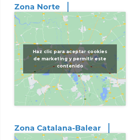
Z
o
n
a
N
o
r
t
e
Haz clic para aceptar cookies
de marketing y permitir este
contenido
Z
o
n
a
C
a
t
a
l
a
n
a
-
B
a
l
e
a
r