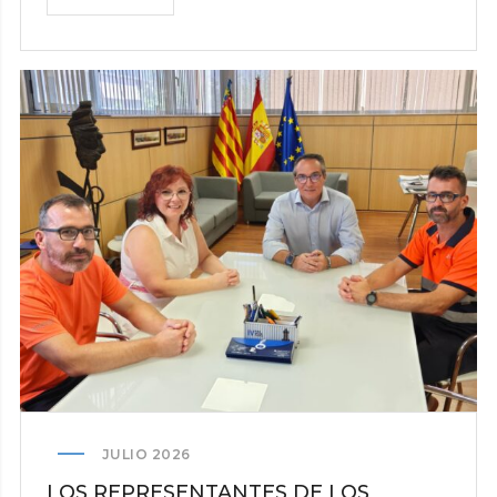
COMITÉ
DE
EMPRESA
DE
LA
AUTORIDAD
PORTUARIA
DE
BARCELONA
ANUNCIA
MOVILIZACIONES
ANTE
EL
POSIBLE
RECORTE
SALARIAL
DE
JULIO 2026
LA
LOS REPRESENTANTES DE LOS