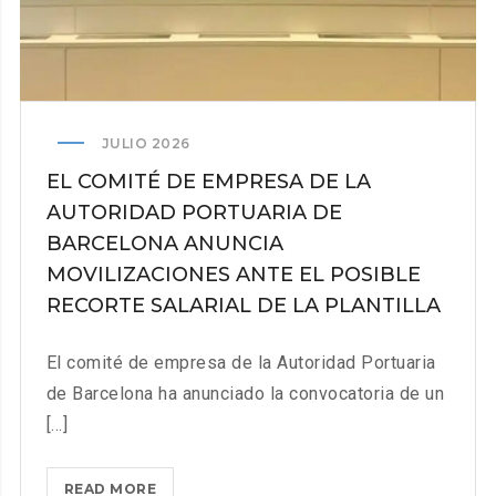
DE
LA
PLANTILLA
DE
BOLUDA MARITIME TERMINALS EN
EL
JULIO 2026
PUERTO
EL COMITÉ DE EMPRESA DE LA
DE
AUTORIDAD PORTUARIA DE
VILAGARCÍA.
BARCELONA ANUNCIA
MOVILIZACIONES ANTE EL POSIBLE
RECORTE SALARIAL DE LA PLANTILLA
El comité de empresa de la Autoridad Portuaria
de Barcelona ha anunciado la convocatoria de un
[...]
EL
READ MORE