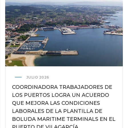
IBIZA
Y
FORMENTERA
RESPALDA
LA
HUELGA
ANTE
EL
BLOQUEO
DE
LA
JULIO 2026
NEGOCIACIÓN
COORDINADORA TRABAJADORES DE
LOS PUERTOS LOGRA UN ACUERDO
QUE MEJORA LAS CONDICIONES
LABORALES DE LA PLANTILLA DE
BOLUDA MARITIME TERMINALS EN EL
PUERTO DE VILAGARCÍA.