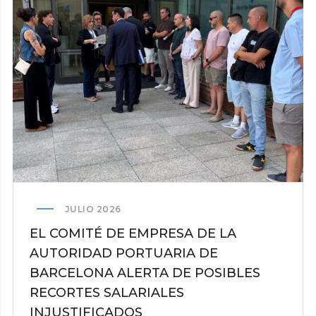
DE
EMPRESAS
ESTIBADORAS
DEL
PUERTO
DE
CASTELLÓN
INFORMAN
QUE
AYER
SE
HAN
REUNIDO
JULIO 2026
CON
EL COMITÉ DE EMPRESA DE LA
EL
AUTORIDAD PORTUARIA DE
PRESIDENTE
BARCELONA ALERTA DE POSIBLES
DE
LA
RECORTES SALARIALES
AUTORIDAD
INJUSTIFICADOS