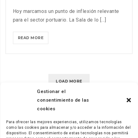
Hoy marcamos un punto de inflexión relevante
para el sector portuario. La Sala de lo [...]
LA
READ MORE
JUSTICIA
HA
SIDO
CLARA:
LA
LOAD MORE
SENTENCIA
DESESTIMA
Gestionar el
LAS
consentimiento de las
PRETENSIONES
cookies
DE
COMISIONES
Para ofrecer las mejores experiencias, utilizamos tecnologías
OBRERAS
como las cookies para almacenar y/o acceder a la información del
dispositivo. El consentimiento de estas tecnologías nos permitirá
Y