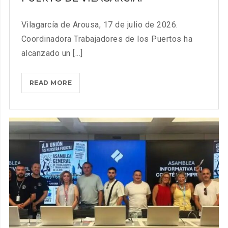
Vilagarcía de Arousa, 17 de julio de 2026.
Coordinadora Trabajadores de los Puertos ha
alcanzado un [...]
COORDINADORA
READ MORE
TRABAJADORES
DE
LOS
PUERTOS LOGRA
UN
ACUERDO
QUE
MEJORA
LAS
CONDICIONES
LABORALES