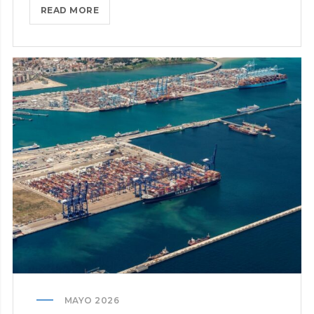
NUEVA
READ MORE
EDICIÓN
DEL
CONCURSO
DE
FOTOGRAFÍA
‘SOMOS
PUERTO’,
UN
RECORRIDO
VISUAL
POR
LAS
HISTORIAS
QUE
NACEN
EN
LOS
MAYO 2026
PUERTOS.