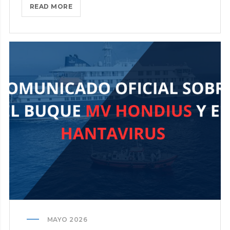
COORDINADORA
READ MORE
CELEBRARÁ
LOS
DÍAS
3
Y
4
DE
JUNIO
UNA
NUEVA
ASAMBLEA
DEL
SECTOR
PORTUARIO
EN
ALMERÍA
MAYO 2026