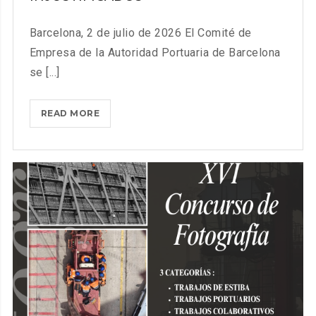
PORTUARIA,
RUBÉN
Barcelona, 2 de julio de 2026 El Comité de
IBÁÑEZ.
Empresa de la Autoridad Portuaria de Barcelona
se [...]
EL
READ MORE
COMITÉ
DE
EMPRESA
DE
LA
AUTORIDAD
PORTUARIA
DE
BARCELONA
ALERTA
DE
POSIBLES