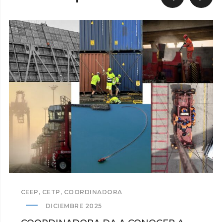
CEEP
,
CETP
,
COORDINADORA
DICIEMBRE 2025