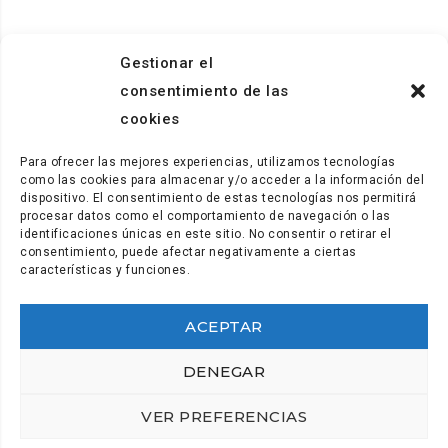
Gestionar el
consentimiento de las
cookies
Para ofrecer las mejores experiencias, utilizamos tecnologías
como las cookies para almacenar y/o acceder a la información del
dispositivo. El consentimiento de estas tecnologías nos permitirá
procesar datos como el comportamiento de navegación o las
identificaciones únicas en este sitio. No consentir o retirar el
consentimiento, puede afectar negativamente a ciertas
características y funciones.
ACEPTAR
Secretaría y comunicación: (+34) 922.28.95.21
secretaria@coordinadora.org
DENEGAR
Gabinete de comunicación: (+34) 922.28.95.21
VER PREFERENCIAS
prensa@coordinadora.org