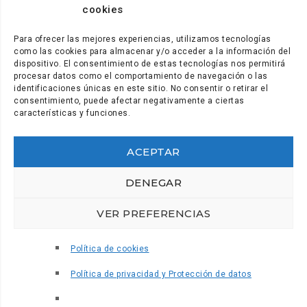
cookies
Para ofrecer las mejores experiencias, utilizamos tecnologías
como las cookies para almacenar y/o acceder a la información del
dispositivo. El consentimiento de estas tecnologías nos permitirá
procesar datos como el comportamiento de navegación o las
identificaciones únicas en este sitio. No consentir o retirar el
consentimiento, puede afectar negativamente a ciertas
características y funciones.
ACEPTAR
Secretaría y comunicación: (+34) 922.28.95.21
secretaria@coordinadora.org
DENEGAR
Gabinete de comunicación: (+34) 922.28.95.21
VER PREFERENCIAS
prensa@coordinadora.org
Política de cookies
Aviso de Cookies
–
Política de cookies
Política de privacidad y Protección de datos