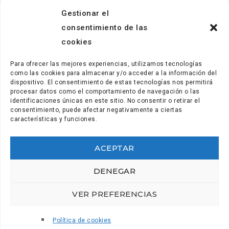
Gestionar el
consentimiento de las
cookies
Para ofrecer las mejores experiencias, utilizamos tecnologías
como las cookies para almacenar y/o acceder a la información del
dispositivo. El consentimiento de estas tecnologías nos permitirá
procesar datos como el comportamiento de navegación o las
identificaciones únicas en este sitio. No consentir o retirar el
consentimiento, puede afectar negativamente a ciertas
características y funciones.
ACEPTAR
Secretaría y comunicación: (+34) 922.28.95.21
secretaria@coordinadora.org
DENEGAR
Gabinete de comunicación: (+34) 922.28.95.21
VER PREFERENCIAS
prensa@coordinadora.org
Política de cookies
Aviso de Cookies
–
Política de cookies