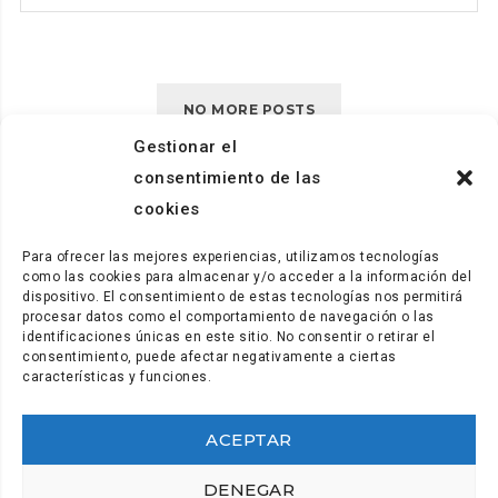
USTP
REITERA
ANTE
LA
NO MORE POSTS
APB
UN
Gestionar el
MAYOR
consentimiento de las
CONTROL
cookies
SOBRE
LA
Para ofrecer las mejores experiencias, utilizamos tecnologías
SEGURIDAD
como las cookies para almacenar y/o acceder a la información del
dispositivo. El consentimiento de estas tecnologías nos permitirá
EN
procesar datos como el comportamiento de navegación o las
TEPSA
identificaciones únicas en este sitio. No consentir o retirar el
TRAS
consentimiento, puede afectar negativamente a ciertas
características y funciones.
EL
ACCIDENTE
FATAL
ACEPTAR
Secretaría y comunicación: (+34) 922.28.95.21
EN
secretaria@coordinadora.org
EL
DENEGAR