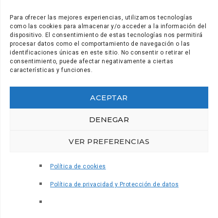
Para ofrecer las mejores experiencias, utilizamos tecnologías
como las cookies para almacenar y/o acceder a la información del
dispositivo. El consentimiento de estas tecnologías nos permitirá
procesar datos como el comportamiento de navegación o las
identificaciones únicas en este sitio. No consentir o retirar el
consentimiento, puede afectar negativamente a ciertas
características y funciones.
ACEPTAR
Secretaría y comunicación: (+34) 922.28.95.21
secretaria@coordinadora.org
DENEGAR
Gabinete de comunicación: (+34) 922.28.95.21
VER PREFERENCIAS
prensa@coordinadora.org
Política de cookies
Aviso de Cookies
–
Política de cookies
Política de privacidad y Protección de datos
© 2025 Coordinadora