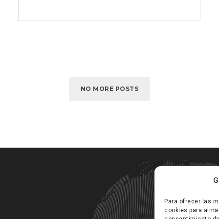
COMISIÓN
NEGOCIADORA
DEL
V
ACUERDO
MARCO
DE
NO MORE POSTS
LA
ESTIBA
TRAS
EL
RESPALDO
DADO
POR
EL
G
TRIBUNAL
SUPREMO
Para ofrecer las m
cookies para almac