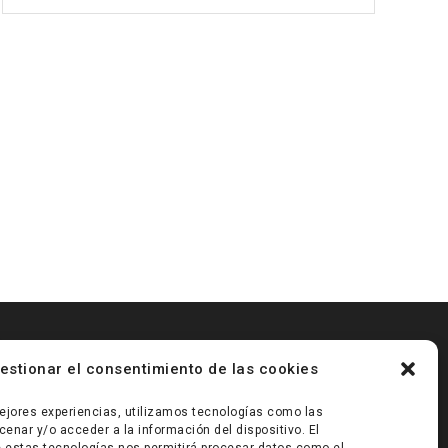
OFRECER
UN
VALOR
AÑADIDO
PARA
MANTENER
NUESTRA
POSICIÓN
EN
EL
MERCADO»
estionar el consentimiento de las cookies
ejores experiencias, utilizamos tecnologías como las
enar y/o acceder a la información del dispositivo. El