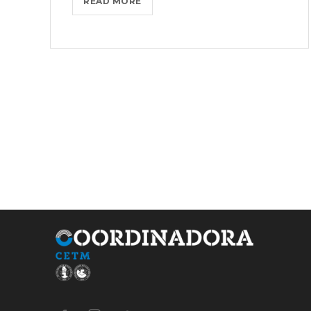
EL
READ MORE
MODELO
DE
LA
ESTIBA
PORTUARIA
QUEDA
REFORZADO
CON
LA
PRÓRROGA
DEL
V
ACUERDO
MARCO
HASTA
FINALES
DEL
2031