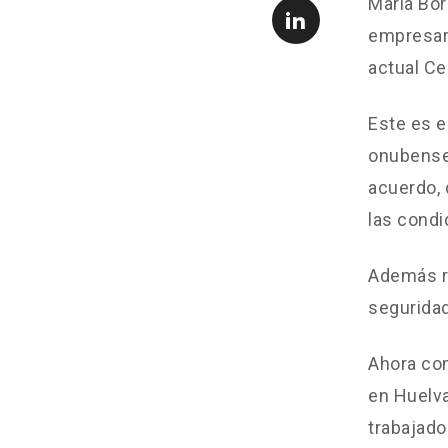
María Bor
empresari
actual Ce
Este es e
onubense,
acuerdo, 
las condi
Además re
seguridad
Ahora com
en Huelva
trabajado