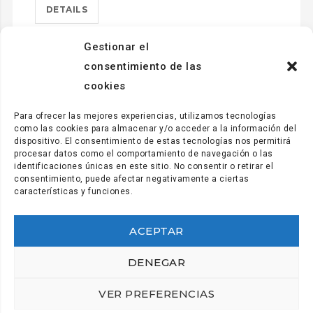
DETAILS
Gestionar el
consentimiento de las
cookies
Para ofrecer las mejores experiencias, utilizamos tecnologías
como las cookies para almacenar y/o acceder a la información del
dispositivo. El consentimiento de estas tecnologías nos permitirá
procesar datos como el comportamiento de navegación o las
identificaciones únicas en este sitio. No consentir o retirar el
consentimiento, puede afectar negativamente a ciertas
características y funciones.
ACEPTAR
Secretaría y comunicación: (+34) 922.28.95.21
secretaria@coordinadora.org
DENEGAR
Gabinete de comunicación: (+34) 922.28.95.21
VER PREFERENCIAS
prensa@coordinadora.org